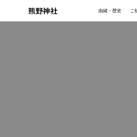
熊野神社
由緒・歴史
ご