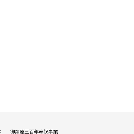
ス
御鎮座三百年奉祝事業