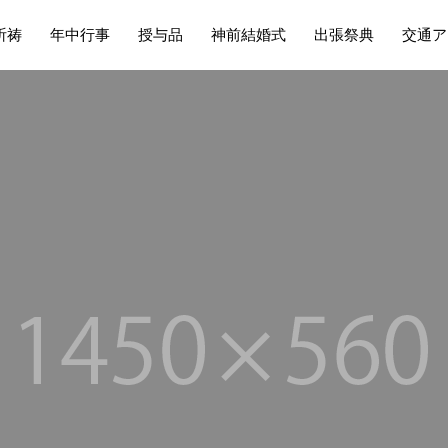
祈祷
年中行事
授与品
神前結婚式
出張祭典
交通ア